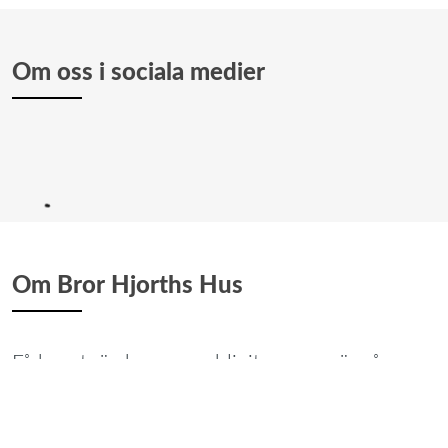
Om oss i sociala medier
Om Bror Hjorths Hus
Få konstnärshem som blivit museer är så 
orörda och autentiska som Bror Hjorths Hus. 
Besökaren kan grundligt lära känna Bror 