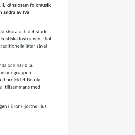
ull, känslosam folkmusik
n andra av två
skt sköra och det starkt
kustiska instrument (fiol
aditionella låtar såväl
ds och har bl.a.
emmar i gruppen
med projektet Betula
cui tillsammans med
gen i Bror Hjorths Hus