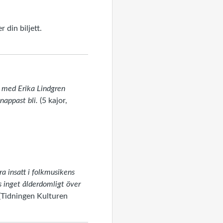
din biljett.
t med Erika Lindgren
nappast bli.
(5 kajor,
a insatt i folkmusikens
ns inget ålderdomligt över
 (Tidningen Kulturen