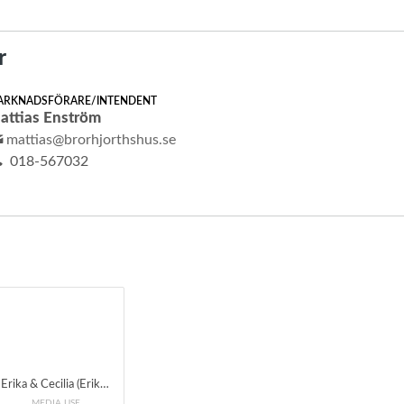
r
ARKNADSFÖRARE/INTENDENT
attias Enström
mattias@brorhjorthshus.se
018-567032
Erika & Cecilia (Erika Lindgren Liljenstolpe & Cecilia Österholm) Konsert och skivsläpp på Bror Hjorths Hus i Uppsala Fredag 6 december kl 19 Foto: Märta Thisner
MEDIA USE