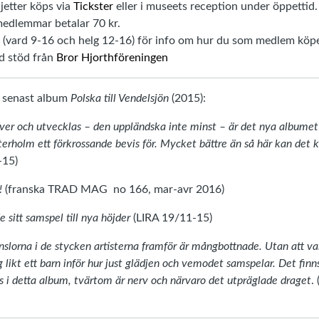
ljetter köps via
Tickster
eller i museets reception under öppettid.
edlemmar betalar 70 kr.
vard 9-16 och helg 12-16) för info om hur du som medlem köper 
d stöd från
Bror Hjorthföreningen
s senast album
Polska till Vendelsjön
(2015):
ever och utvecklas – den uppländska inte minst – är det nya albume
terholm ett förkrossande bevis för. Mycket bättre än så här kan det k
-15)
!
(franska TRAD MAG no 166, mar-avr 2016)
 sitt samspel till nya höjder
(LIRA 19/11-15)
nslorna i de stycken artisterna framför är mångbottnade. Utan att var
ag likt ett barn inför hur just glädjen och vemodet samspelar. Det fin
s i detta album, tvärtom är nerv och närvaro det utpräglade draget
.