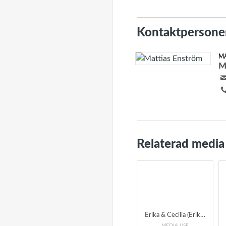
Kontaktpersone
M
M
Relaterad media
Erika & Cecilia (Erika Lindgren Liljenstolpe & Cecilia Österholm) Konsert och skivsläpp på Bror Hjorths Hus i Uppsala Fredag 6 december kl 19 Foto: Märta Thisner
MEDIA USE