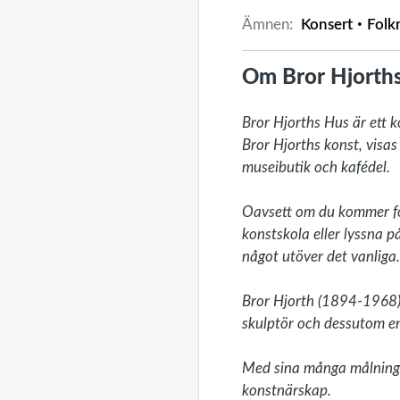
Ämnen:
Konsert
Folk
Om Bror Hjorth
Bror Hjorths Hus är ett 
Bror Hjorths konst, visas
museibutik och kafédel. 

Oavsett om du kommer för 
konstskola eller lyssna p
något utöver det vanliga.

Bror Hjorth (1894-1968) 
skulptör och dessutom en 
Med sina många målningar,