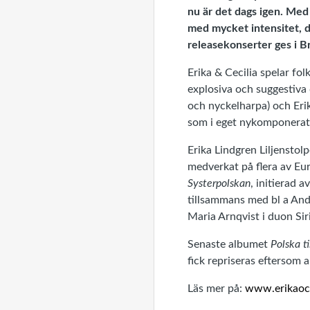
nu är det dags igen. Me
med mycket intensitet, d
releasekonserter ges i B
Erika & Cecilia spelar fo
explosiva och suggestiva 
och nyckelharpa) och Erik
som i eget nykomponerat 
Erika Lindgren Liljenstol
medverkat på flera av Eu
Systerpolskan
, initierad 
tillsammans med bl a Ande
Maria Arnqvist i duon Si
Senaste albumet
Polska ti
fick repriseras eftersom al
Läs mer på:
www.erikaoch