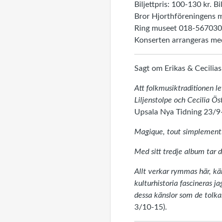
Biljettpris: 100-130 kr. Bi
Bror Hjorthföreningens m
Ring museet 018-567030 (
Konserten arrangeras me
Sagt om Erikas & Cecilia
Att folkmusiktraditionen l
Liljenstolpe och Cecilia Ös
Upsala Nya Tidning 23/9
Magique, tout simplement
Med sitt tredje album tar de
Allt verkar rymmas här, kä
kulturhistoria fascineras j
dessa känslor som de tolka
3/10-15).