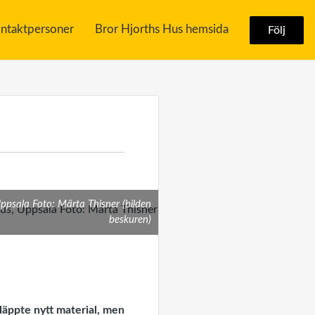
ntaktpersoner
Bror Hjorths Hus hemsida
Följ
Uppsala Foto: Märta Thisner (bilden
beskuren)
läppte nytt material, men