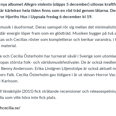
d nya albumet
Allegro violento
(släpps 5 december) utlovas kraftf
är kärleken hela tiden finns som en röd tråd genom låtarna. De
ror Hjorths Hus i Uppsala fredag 6 december kl 19.
lkmusik i duoformat. Deras samspel rör sig mellan det minimalisti
där energin löper fram som en glödtråd. Musiken bygger på två a
as och Cecilias röster som kompletterar och berikar varandra, i tr
material.
pe och Cecilia Österholm har turnerat såväl i Sverige som utomlan
ropas största folk- och världsmusikfestivaler. De är också medl
av Benny Andersson. Erika Lindgren Liljenstolpe är också aktuell 
rs Falk. Cecilia Österholm gav tidigare i år ut skivan Horror Va
ri Karlsson.
ll Vendelsjön
(2015) fick strålande recensioner och releasespelnin
la som ville höra inte fick plats.
cecilia.se/