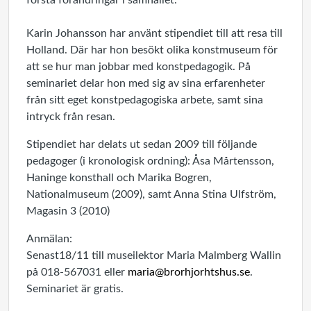
förstå förändringar i samhället.
Karin Johansson har använt stipendiet till att resa till
Holland. Där har hon besökt olika konstmuseum för
att se hur man jobbar med konstpedagogik. På
seminariet delar hon med sig av sina erfarenheter
från sitt eget konstpedagogiska arbete, samt sina
intryck från resan.
Stipendiet har delats ut sedan 2009 till följande
pedagoger (i kronologisk ordning): Åsa Mårtensson,
Haninge konsthall och Marika Bogren,
Nationalmuseum (2009), samt Anna Stina Ulfström,
Magasin 3 (2010)
Anmälan:
Senast18/11 till museilektor Maria Malmberg Wallin
på 018-567031 eller
maria@brorhjorhtshus.se
.
Seminariet är gratis.