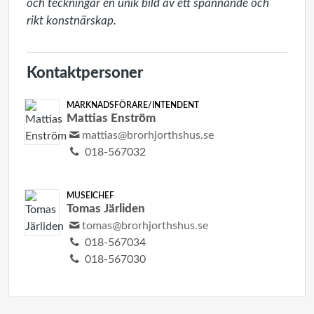
och teckningar en unik bild av ett spännande och 
rikt konstnärskap.
Kontaktpersoner
MARKNADSFÖRARE/INTENDENT
Mattias Enström
mattias@brorhjorthshus.se
018-567032
MUSEICHEF
Tomas Järliden
tomas@brorhjorthshus.se
018-567034
018-567030