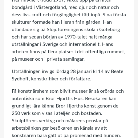
Henrik Allert (född 1937) växte upp på en liten
bondgård i Västergötland, med djur och natur och
dess livs-kraft och förgänglighet tätt inpå. Sina första
skulturer formade han i leran från gården. Han
utbildade sig på Slöjdföreningens skola i Göteborg
och har sedan början av 1970-talet haft många
utställningar i Sverige och internationellt. Hans
arbeten finns på flera platser i det offentliga rummet,
på museer och i privata samlingar.
Utställningen invigs lördag 28 januari kl 14 av Beate
Sydhoff, konstkritiker och författare.
Få konstnärshem som blivit museer är så orörda och
autentiska som Bror Hjorths Hus. Besökaren kan
grundligt lära känna Bror Hjorths konst genom de
250 verk som visas i ateljén och bostaden.
Skulptörens verktyg och målarens penslar på
arbetsbänken ger besökaren en känsla av att
konstnären bara gått ut på promenad med hunden.