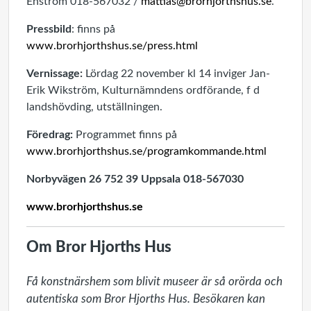
Enström 018-567032 /
mattias@brorhjorthshus.se
.
Pressbild
: finns på
www.brorhjorthshus.se/press.html
Vernissage:
Lördag 22 november kl 14 inviger Jan-
Erik Wikström, Kulturnämndens ordförande, f d
landshövding, utställningen.
Föredrag:
Programmet finns på
www.brorhjorthshus.se/programkommande.html
Norbyvägen 26 752 39 Uppsala 018-567030
www.brorhjorthshus.se
Om Bror Hjorths Hus
Få konstnärshem som blivit museer är så orörda och 
autentiska som Bror Hjorths Hus. Besökaren kan 