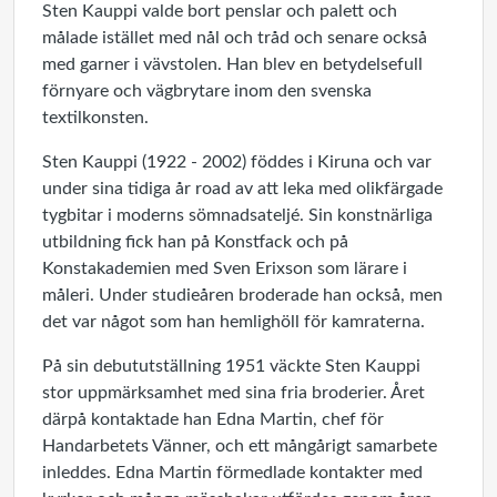
Sten Kauppi valde bort penslar och palett och
målade istället med nål och tråd och senare också
med garner i vävstolen. Han blev en betydelsefull
förnyare och vägbrytare inom den svenska
textilkonsten.
Sten Kauppi (1922 - 2002) föddes i Kiruna och var
under sina tidiga år road av att leka med olikfärgade
tygbitar i moderns sömnadsateljé. Sin konstnärliga
utbildning fick han på Konstfack och på
Konstakademien med Sven Erixson som lärare i
måleri. Under studieåren broderade han också, men
det var något som han hemlighöll för kamraterna.
På sin debututställning 1951 väckte Sten Kauppi
stor uppmärksamhet med sina fria broderier. Året
därpå kontaktade han Edna Martin, chef för
Handarbetets Vänner, och ett mångårigt samarbete
inleddes. Edna Martin förmedlade kontakter med