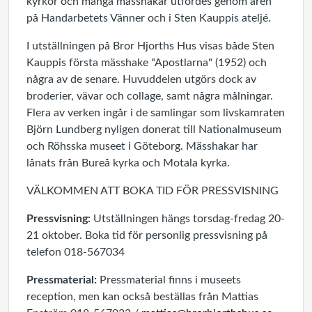
kyrkor och många mässhakar utfördes genom åren
på Handarbetets Vänner och i Sten Kauppis ateljé.
I utställningen på Bror Hjorths Hus visas både Sten
Kauppis första mässhake "Apostlarna" (1952) och
några av de senare. Huvuddelen utgörs dock av
broderier, vävar och collage, samt några målningar.
Flera av verken ingår i de samlingar som livskamraten
Björn Lundberg nyligen donerat till Nationalmuseum
och Röhsska museet i Göteborg. Mässhakar har
lånats från Bureå kyrka och Motala kyrka.
VÄLKOMMEN ATT BOKA TID FÖR PRESSVISNING
Pressvisning:
Utställningen hängs torsdag-fredag 20-
21 oktober. Boka tid för personlig pressvisning på
telefon 018-567034
Pressmaterial:
Pressmaterial finns i museets
reception, men kan också beställas från Mattias