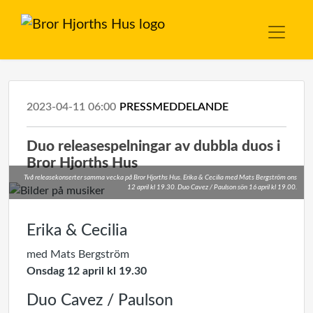
2023-04-11 06:00
PRESSMEDDELANDE
Duo releasespelningar av dubbla duos i
Bror Hjorths Hus
Två releasekonserter samma vecka på Bror Hjorths Hus. Erika & Cecilia med Mats Bergström ons
12 april kl 19.30. Duo Cavez / Paulson sön 16 april kl 19.00.
Erika & Cecilia
med Mats Bergström
Onsdag 12 april kl 19.30
Duo Cavez / Paulson