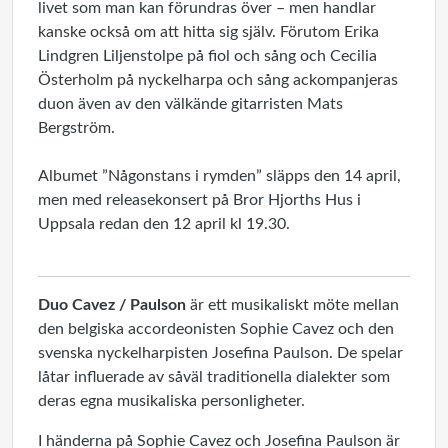
livet som man kan förundras över – men handlar
kanske också om att hitta sig själv. Förutom Erika
Lindgren Liljenstolpe på fiol och sång och Cecilia
Österholm på nyckelharpa och sång ackompanjeras
duon även av den välkände gitarristen Mats
Bergström.
Albumet ”Någonstans i rymden” släpps den 14 april,
men med releasekonsert på Bror Hjorths Hus i
Uppsala redan den 12 april kl 19.30.
Duo Cavez / Paulson
är ett musikaliskt möte mellan
den belgiska accordeonisten Sophie Cavez och den
svenska nyckelharpisten Josefina Paulson. De spelar
låtar influerade av såväl traditionella dialekter som
deras egna musikaliska personligheter.
I händerna på Sophie Cavez och Josefina Paulson är