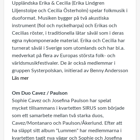
Uppländska Erika & Cecilia (Erika Lindgren
Liljenstolpe och Cecilia Österholm) spelar folkmusik i
duoformat. Musiken bygger på två akustiska
instrument (fiol och nyckelharpa) och Erikas och
Cecilias röster, i traditionella låtar såväl som i deras
egna nykomponerade material. Erika och Cecilia har
turnerat såväl i Sverige som utomlands och har bl.a.
medverkat på flera av Europas största folk- och
världsmusikfestivaler. De är också medlemmar i
gruppen Systerpolskan, initierad av Benny Andersson
Läs mer
Om Duo Cavez / Paulson
Sophie Cavez och Josefina Paulson har spelat
mycket tillsammans i kvartetten SIRUS som började
som ett samarbete mellan två starka duos,
Cavez/Montanaro och Paulson/Åkerlund. Efter att
ha släppt sitt album "Lummen" har medlemmarna i
kvartetten tagit nya vägar och Sophie och Josefina