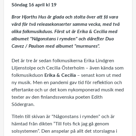
Söndag 16 april kl 19
Bror Hjorths Hus är glada och stolta över att få vara
värd för två releasekonserter samma vecka, med två
olika folkmusikduos. Först ut är Erika & Cecilia med
albumet "Någonstans i rymden" och därefter Duo
Cavez / Paulson med albumet "murmures".
Det är tre år sedan folkmusikerna Erika Lindgren
Liljenstolpe och Cecilia Österholm – även kända som
folkmusikduon
Erika & Cecilia
– senast kom ut med
ny musik. Men en pandemi gav tid för reflektion och
eftertanke och ur det kom nykomponerad musik med
texter av den finlandssvenska poeten Edith
Södergran.
Titeln till skivan är "Någonstans i rymden" och är
hämtad från dikten ”Till fots fick jag gå genom
solsystemen”. Den anspelar på allt det storslagna i