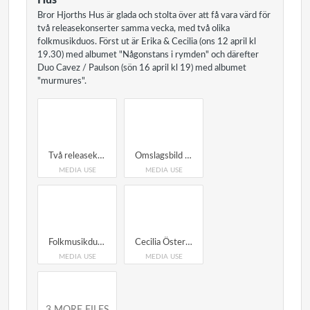
Hus
Bror Hjorths Hus är glada och stolta över att få vara värd för
två releasekonserter samma vecka, med två olika
folkmusikduos. Först ut är Erika & Cecilia (ons 12 april kl
19.30) med albumet "Någonstans i rymden" och därefter
Duo Cavez / Paulson (sön 16 april kl 19) med albumet
"murmures".
Två releasekonserter samma vecka på Bror Hjorths Hus Erika & Cecilia med Mats Bergström ons 12 april kl 19.30 Duo Cavez / Paulson sön 16 april kl 19.00
Omslagsbild till skiva "Någonstans i rymden" Erika Lindgren Liljenstolpe (fiol) Cecilia Österholm (nyckelharpa)
MEDIA USE
MEDIA USE
Folkmusikduon Erika & Cecilia Erika Lindgren Liljenstolpe (t.v) Cecilia Österholm (t.h)
Cecilia Österholm (nyckelharpa) Erika Lindgren Liljenstolpe (fiol)
MEDIA USE
MEDIA USE