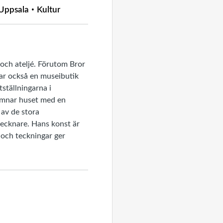
Uppsala
Kultur
 och ateljé. Förutom Bror
har också en museibutik
ställningarna i
 lämnar huset med en
 av de stora
tecknare. Hans konst är
r och teckningar ger