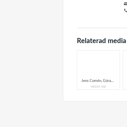
Relaterad media
Jens Comén, Göran Månsson & Anders Åkered Sön 13 okt kl 19.00 Bror Hjorths Hus, Uppsala Jens Comén-saxofoner, loopar och effekter Göran Månsson- div flöjter och pipor, stomp-box, percussion och effekter Anders Åkered- fiol, slagverk, gitarr
MEDIA USE