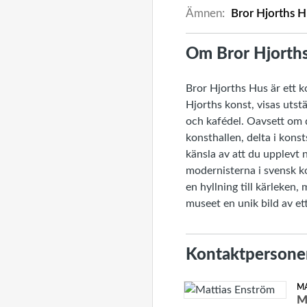
Ämnen:
Bror Hjorths 
Om Bror Hjorth
Bror Hjorths Hus är ett 
Hjorths konst, visas utst
och kafédel. Oavsett om d
konsthallen, delta i kons
känsla av att du upplevt 
modernisterna i svensk k
en hyllning till kärleken
museet en unik bild av e
Kontaktpersone
M
M