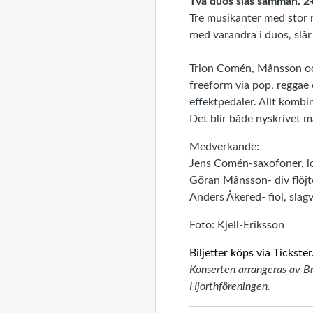
Två duos slås samman. 2
Tre musikanter med stor 
med varandra i duos, slår
Trion Comén, Månsson och 
freeform via pop, reggae 
effektpedaler. Allt kombin
Det blir både nyskrivet 
Medverkande:
Jens Comén-saxofoner, lo
Göran Månsson- div flöjt
Anders Åkered- fiol, slagv
Foto: Kjell-Eriksson
Biljetter köps via Tickste
Konserten arrangeras av Br
Hjorthföreningen.