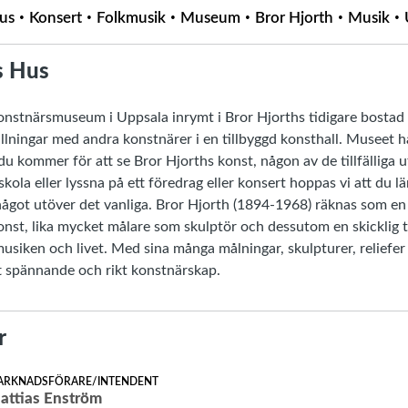
Hus
Konsert
Folkmusik
Museum
Bror Hjorth
Musik
s Hus
konstnärsmuseum i Uppsala inrymt i Bror Hjorths tidigare bostad
ällningar med andra konstnärer i en tillbyggd konsthall. Museet 
u kommer för att se Bror Hjorths konst, någon av de tillfälliga ut
tskola eller lyssna på ett föredrag eller konsert hoppas vi att du
något utöver det vanliga. Bror Hjorth (1894-1968) räknas som en
onst, lika mycket målare som skulptör och dessutom en skicklig 
, musiken och livet. Med sina många målningar, skulpturer, reliefe
tt spännande och rikt konstnärskap.
r
ARKNADSFÖRARE/INTENDENT
attias Enström