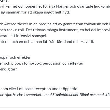
+2=3!
nyfikenhet och öppenhet för nya klanger och oväntade ljudkombi
 sig samman för att skapa något helt nytt.
Åkered täcker in en bred palett av genrer: från folkmusik och b
och rock’n’roll. Det utlovas många instrument, en hel del improv
erat i ett intensivt samspel.
material och en och annan låt från Jämtland och Haverö.
opar och effekter
er och pipor, stomp-box, percussion och effekter
erk, gitarr
r.com
eller i museets reception under öppettid.
or Hjorths Hus i samarbete med Studieförbundet Bilda! och med stö