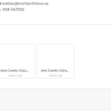
mattias@brorhjorthshus.se
018-567032
Jens Comén, Göran Månsson & Anders Åkered Sön 13 okt kl 19.00 Bror Hjorths Hus, Uppsala Jens Comén-saxofoner, loopar och effekter Göran Månsson- div flöjter och pipor, stomp-box, percussion och effekter Anders Åkered- fiol, slagverk, gitarr
Jens Comén, Göran Månsson & Anders Åkered Sön 13 okt kl 19.00 Bror Hjorths Hus, Uppsala Jens Comén-saxofoner, loopar och effekter Göran Månsson- div flöjter och pipor, stomp-box, percussion och effekter Anders Åkered- fiol, slagverk, gitarr
MEDIA USE
MEDIA USE