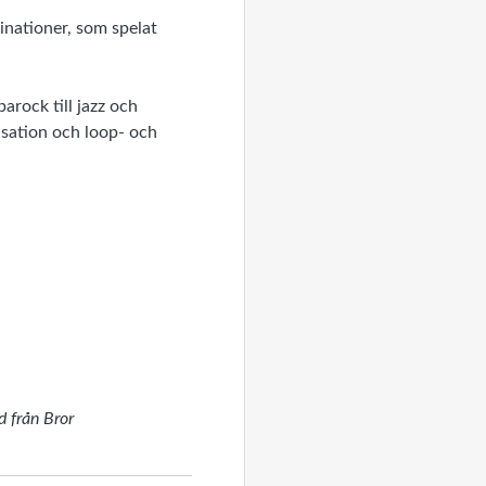
nationer, som spelat
arock till jazz och
isation och loop- och
d från Bror